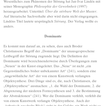
Wesentliches zum Phänomen der Störung hat Jan-Ivar Lindén mit
seiner Monographie
Philosophie der Gewohnheit
(1997)
herausgearbeitet. Untertitel:
Über die störbare Welt der Muster
.
Auf literarische Sachverhalte aber wird darin nicht eingegangen.
Lindéns Titel lautete ursprünglich
Störung
. Der Verlag wollte es
anders.
Dominante
Es kommt nun darauf an, zu sehen, dass auch Broder
Christiansens Begriff der „Dominante“ der unausgesprochene
Leitbegriff der Störung zugrunde liegt. Die Definition der
Dominante wird bezeichnenderweise durch Überlegungen zum
„Neuen“ in der Kunst eingeleitet. Das „Neue“ ist nicht „ein
Gegenständliches bisher unbekannter Art“ (241), sondern eine
„ungewöhnliche Art“ der von einem Kunstwerk verlangten
Objektsynthese. Drei Dinge sind es, die, nach Christiansen, die
„Objektsynthese“ ausmachen: „1. die Wahl der Dominante, 2. die
Abgrenzung der niederen Formsynthesen und 3. die Bestimmung
der Abstraktionen“ (241). Wer die Dominante verfehlt, verfehlt die
von einem Kunstwerk verlangte Objektsynthese. Auch der
„ästhetisch geschulte Blick“ steht in der Gefahr, ein Werk nicht so