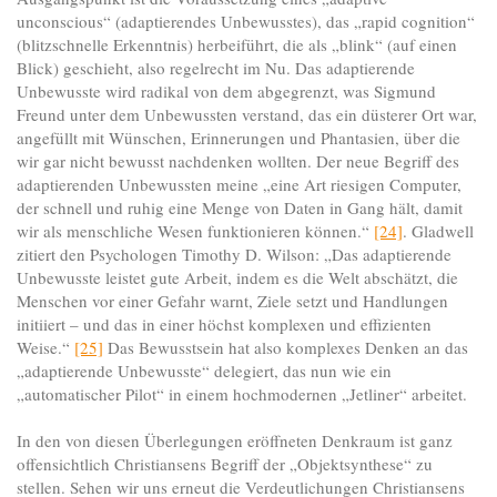
unconscious“ (adaptierendes Unbewusstes), das „rapid cognition“
(blitzschnelle Erkenntnis) herbeiführt, die als „blink“ (auf einen
Blick) geschieht, also regelrecht im Nu. Das adaptierende
Unbewusste wird radikal von dem abgegrenzt, was Sigmund
Freund unter dem Unbewussten verstand, das ein düsterer Ort war,
angefüllt mit Wünschen, Erinnerungen und Phantasien, über die
wir gar nicht bewusst nachdenken wollten. Der neue Begriff des
adaptierenden Unbewussten meine „eine Art riesigen Computer,
der schnell und ruhig eine Menge von Daten in Gang hält, damit
wir als menschliche Wesen funktionieren können.“
[24]
. Gladwell
zitiert den Psychologen Timothy D. Wilson: „Das adaptierende
Unbewusste leistet gute Arbeit, indem es die Welt abschätzt, die
Menschen vor einer Gefahr warnt, Ziele setzt und Handlungen
initiiert – und das in einer höchst komplexen und effizienten
Weise.“
[25]
Das Bewusstsein hat also komplexes Denken an das
„adaptierende Unbewusste“ delegiert, das nun wie ein
„automatischer Pilot“ in einem hochmodernen „Jetliner“ arbeitet.
In den von diesen Überlegungen eröffneten Denkraum ist ganz
offensichtlich Christiansens Begriff der „Objektsynthese“ zu
stellen. Sehen wir uns erneut die Verdeutlichungen Christiansens