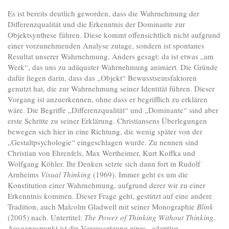
Es ist bereits deutlich geworden, dass die Wahrnehmung der
Differenzqualität und die Erkenntnis der Dominante zur
Objektsynthese führen. Diese kommt offensichtlich nicht aufgrund
einer vorzunehmenden Analyse zutage, sondern ist spontanes
Resultat unserer Wahrnehmung. Anders gesagt: da ist etwas „am
Werk“, das uns zu adäquater Wahrnehmung animiert. Die Gründe
dafür liegen darin, dass das „Objekt“ Bewusstseinsfaktoren
genutzt hat, die zur Wahrnehmung seiner Identität führen. Dieser
Vorgang ist anzuerkennen, ohne dass er begrifflich zu erklären
wäre. Die Begriffe „Differenzqualität“ und „Dominante“ sind aber
erste Schritte zu seiner Erklärung. Christiansens Überlegungen
bewegen sich hier in eine Richtung, die wenig später von der
„Gestaltpsychologie“ eingeschlagen wurde. Zu nennen sind
Christian von Ehrenfels, Max Wertheimer, Kurt Koffka und
Wolfgang Köhler. Ihr Denken setzte sich dann fort in Rudolf
Arnheims
Visual Thinking
(1969). Immer geht es um die
Konstitution einer Wahrnehmung, aufgrund derer wir zu einer
Erkenntnis kommen. Dieser Frage geht, gestützt auf eine andere
Tradition, auch Malcolm Gladwell mit seiner Monographie
Blink
(2005) nach. Untertitel:
The Power of Thinking Without Thinking
.
Ausgangspunkt ist die Voraussetzung eines „adaptive