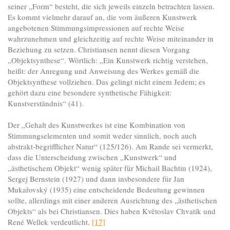
seiner „Form“ besteht, die sich jeweils einzeln betrachten lassen.
Es kommt vielmehr darauf an, die vom äußeren Kunstwerk
angebotenen Stimmungsimpressionen auf rechte Weise
wahrzunehmen und gleichzeitig auf rechte Weise miteinander in
Beziehung zu setzen. Christiansen nennt diesen Vorgang
„Objektsynthese“. Wörtlich: „Ein Kunstwerk richtig verstehen,
heißt: der Anregung und Anweisung des Werkes gemäß die
Objektsynthese vollziehen. Das gelingt nicht einem Jedem; es
gehört dazu eine besondere synthetische Fähigkeit:
Kunstverständnis“ (41).
Der „Gehalt des Kunstwerkes ist eine Kombination von
Stimmungselementen und somit weder sinnlich, noch auch
abstrakt-begrifflicher Natur“ (125/126). Am Rande sei vermerkt,
dass die Unterscheidung zwischen „Kunstwerk“ und
„ästhetischem Objekt“ wenig später für Michail Bachtin (1924),
Sergej Bernstein (1927) und dann insbesondere für Jan
Mukařovský (1935) eine entscheidende Bedeutung gewinnen
sollte, allerdings mit einer anderen Ausrichtung des „ästhetischen
Objekts“ als bei Christiansen. Dies haben Květoslav Chvatík und
René Wellek verdeutlicht.
[17]