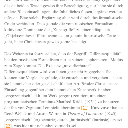
diesen beiden Texten gewiss ihre Berechtigung, nur hätte sie durch
andere Blickeinstellungen, die Inhaltliches fassen, ergänzt werden
müssen. Eine solche Ergänzung aber wird durch das formalistische
Credo verhindert. Dass gerade die vom russischen Formalismus
kultivierte Dominante der „Kunstgriffe“ zu einer adäquaten
„Objektsynthese“ führt, wenn es um genuin futuristische Texte
geht, hätte Christiansen gewiss gerne bestätigt.
Des Weiteren ist festzustellen, dass der Begriff „Differenzqualität“
bei den russischen Formalisten nur in seinem „ephemeren“ Modus
zum Zuge kommt. Die Existenz „unverlierbarer“
Differenzqualitäten wird von ihnen gar nicht zugegeben. Sie
kennen nur Vergleichsgründe, die entstehen und vergehen – seien
sie literarischer oder gesellschaftlicher Art. Broder Christiansens
Einstellung gegenüber dem literarischen Kunstwerk ist aber
„ergozentrisch“, d.h. im Werk (ergon) zentriert, um einen
programmatischen Terminus Manfred Kridls (1951) zu benutzen,
der ihn von Zygmunt Lempicki übernimmt
[21]
. Kurz zuvor hatten
René Wellek und Austin Warren in
Theory of Literature
(1949)
„ergozentrisch“ (ergocentric) durch „intrinsisch“ (intrinsic) ersetzt
[22]
, was hier nur nebenbei vermerkt sei.