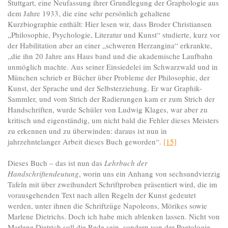
Stuttgart, eine Neufassung ihrer Grundlegung der Graphologie aus
dem Jahre 1933, die eine sehr persönlich gehaltene
Kurzbiographie enthält: Hier lesen wir, dass Broder Christiansen
„Philosophie, Psychologie, Literatur und Kunst“ studierte, kurz vor
der Habilitation aber an einer „schweren Herzangina“ erkrankte,
„die ihn 20 Jahre ans Haus band und die akademische Laufbahn
unmöglich machte. Aus seiner Einsiedelei im Schwarzwald und in
München schrieb er Bücher über Probleme der Philosophie, der
Kunst, der Sprache und der Selbsterziehung. Er war Graphik-
Sammler, und vom Strich der Radierungen kam er zum Strich der
Handschriften, wurde Schüler von Ludwig Klages, war aber zu
kritisch und eigenständig, um nicht bald die Fehler dieses Meisters
zu erkennen und zu überwinden: daraus ist nun in
jahrzehntelanger Arbeit dieses Buch geworden“.
[15]
Dieses Buch – das ist nun das
Lehrbuch der
Handschriftendeutung
, worin uns ein Anhang von sechsundvierzig
Tafeln mit über zweihundert Schriftproben präsentiert wird, die im
vorausgehenden Text nach allen Regeln der Kunst gedeutet
werden, unter ihnen die Schriftzüge Napoleons, Mörikes sowie
Marlene Dietrichs. Doch ich habe mich ablenken lassen. Nicht von
Marlene Dietrich soll die Rede sein, sondern von der Poetologie