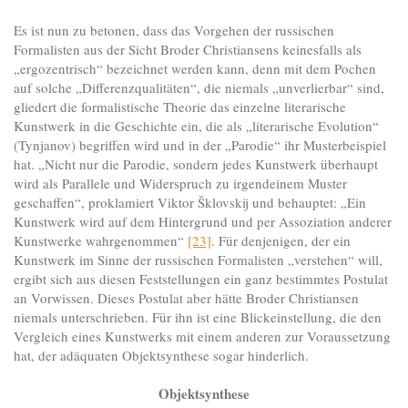
Es ist nun zu betonen, dass das Vorgehen der russischen
Formalisten aus der Sicht Broder Christiansens keinesfalls als
„ergozentrisch“ bezeichnet werden kann, denn mit dem Pochen
auf solche „Differenzqualitäten“, die niemals „unverlierbar“ sind,
gliedert die formalistische Theorie das einzelne literarische
Kunstwerk in die Geschichte ein, die als „literarische Evolution“
(Tynjanov) begriffen wird und in der „Parodie“ ihr Musterbeispiel
hat. „Nicht nur die Parodie, sondern jedes Kunstwerk überhaupt
wird als Parallele und Widerspruch zu irgendeinem Muster
geschaffen“, proklamiert Viktor Šklovskij und behauptet: „Ein
Kunstwerk wird auf dem Hintergrund und per Assoziation anderer
Kunstwerke wahrgenommen“
[23]
. Für denjenigen, der ein
Kunstwerk im Sinne der russischen Formalisten „verstehen“ will,
ergibt sich aus diesen Feststellungen ein ganz bestimmtes Postulat
an Vorwissen. Dieses Postulat aber hätte Broder Christiansen
niemals unterschrieben. Für ihn ist eine Blickeinstellung, die den
Vergleich eines Kunstwerks mit einem anderen zur Voraussetzung
hat, der adäquaten Objektsynthese sogar hinderlich.
Objektsynthese