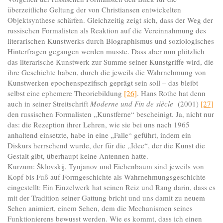
überzeitliche Geltung der von Christiansen entwickelten
Objektsynthese schärfen. Gleichzeitig zeigt sich, dass der Weg der
russischen Formalisten als Reaktion auf die Vereinnahmung des
literarischen Kunstwerks durch Biographismus und soziologisches
Hinterfragen gegangen werden musste. Dass aber nun plötzlich
das literarische Kunstwerk zur Summe seiner Kunstgriffe wird, die
ihre Geschichte haben, durch die jeweils die Wahrnehmung von
Kunstwerken epochenspezifisch geprägt sein soll – das bleibt
selbst eine ephemere Theoriebildung
[26]
. Hans Rothe hat denn
auch in seiner Streitschrift
Moderne und Fin de siècle
(2001)
[27]
den russischen Formalisten „Kunstferne“ bescheinigt. Ja, nicht nur
das: die Rezeption ihrer Lehren, wie sie bei uns nach 1965
anhaltend einsetzte, habe in eine „Falle“ geführt, indem ein
Diskurs herrschend wurde, der für die „Idee“, der die Kunst die
Gestalt gibt, überhaupt keine Antennen hatte.
Kurzum: Šklovskij, Tynjanov und Eichenbaum sind jeweils von
Kopf bis Fuß auf Formgeschichte als Wahrnehmungsgeschichte
eingestellt: Ein Einzelwerk hat seinen Reiz und Rang darin, dass es
mit der Tradition seiner Gattung bricht und uns damit zu neuem
Sehen animiert, einem Sehen, dem die Mechanismen seines
Funktionierens bewusst werden. Wie es kommt, dass ich einen