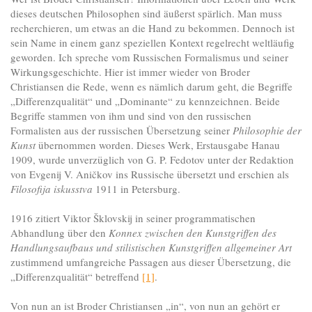
dieses deutschen Philosophen sind äußerst spärlich. Man muss
recherchieren, um etwas an die Hand zu bekommen. Dennoch ist
sein Name in einem ganz speziellen Kontext regelrecht weltläufig
geworden. Ich spreche vom Russischen Formalismus und seiner
Wirkungsgeschichte. Hier ist immer wieder von Broder
Christiansen die Rede, wenn es nämlich darum geht, die Begriffe
„Differenzqualität“ und „Dominante“ zu kennzeichnen. Beide
Begriffe stammen von ihm und sind von den russischen
Formalisten aus der russischen Übersetzung seiner
Philosophie der
Kunst
übernommen worden. Dieses Werk, Erstausgabe Hanau
1909, wurde unverzüglich von G. P. Fedotov unter der Redaktion
von Evgenij V. Aničkov ins Russische übersetzt und erschien als
Filosofija iskusstva
1911 in Petersburg.
1916 zitiert Viktor Šklovskij in seiner programmatischen
Abhandlung über den
Konnex zwischen den Kunstgriffen des
Handlungsaufbaus und stilistischen Kunstgriffen allgemeiner Art
zustimmend umfangreiche Passagen aus dieser Übersetzung, die
„Differenzqualität“ betreffend
[1]
.
Von nun an ist Broder Christiansen „in“, von nun an gehört er