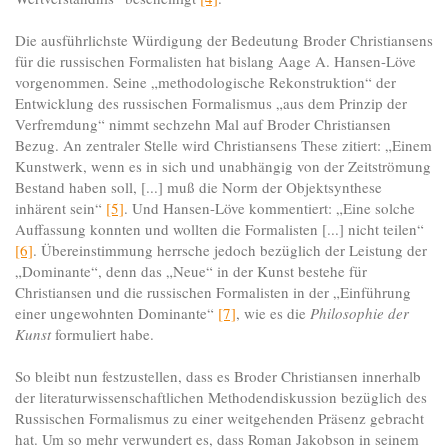
Die ausführlichste Würdigung der Bedeutung Broder Christiansens
für die russischen Formalisten hat bislang Aage A. Hansen-Löve
vorgenommen. Seine „methodologische Rekonstruktion“ der
Entwicklung des russischen Formalismus „aus dem Prinzip der
Verfremdung“ nimmt sechzehn Mal auf Broder Christiansen
Bezug. An zentraler Stelle wird Christiansens These zitiert: „Einem
Kunstwerk, wenn es in sich und unabhängig von der Zeitströmung
Bestand haben soll, [...] muß die Norm der Objektsynthese
inhärent sein“
[5]
. Und Hansen-Löve kommentiert: „Eine solche
Auffassung konnten und wollten die Formalisten [...] nicht teilen“
[6]
. Übereinstimmung herrsche jedoch bezüglich der Leistung der
„Dominante“, denn das „Neue“ in der Kunst bestehe für
Christiansen und die russischen Formalisten in der „Einführung
einer ungewohnten Dominante“
[7]
, wie es die
Philosophie der
Kunst
formuliert habe.
So bleibt nun festzustellen, dass es Broder Christiansen innerhalb
der literaturwissenschaftlichen Methodendiskussion bezüglich des
Russischen Formalismus zu einer weitgehenden Präsenz gebracht
hat. Um so mehr verwundert es, dass Roman Jakobson in seinem