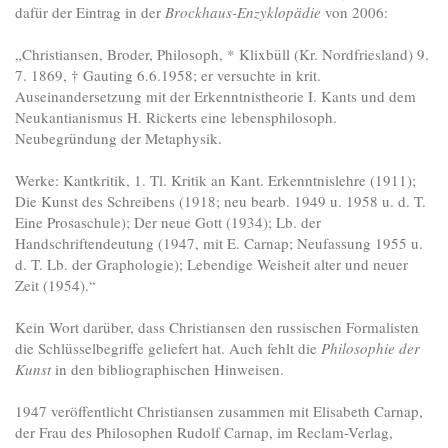
dafür der Eintrag in der
Brockhaus-Enzyklopädie
von 2006:
„Christiansen, Broder, Philosoph, * Klixbüll (Kr. Nordfriesland) 9.
7. 1869, † Gauting 6.6.1958; er versuchte in krit.
Auseinandersetzung mit der Erkenntnistheorie I. Kants und dem
Neukantianismus H. Rickerts eine lebensphilosoph.
Neubegründung der Metaphysik.
Werke: Kantkritik, 1. Tl. Kritik an Kant. Erkenntnislehre (1911);
Die Kunst des Schreibens (1918; neu bearb. 1949 u. 1958 u. d. T.
Eine Prosaschule); Der neue Gott (1934); Lb. der
Handschriftendeutung (1947, mit E. Carnap; Neufassung 1955 u.
d. T. Lb. der Graphologie); Lebendige Weisheit alter und neuer
Zeit (1954).“
Kein Wort darüber, dass Christiansen den russischen Formalisten
die Schlüsselbegriffe geliefert hat. Auch fehlt die
Philosophie der
Kunst
in den bibliographischen Hinweisen.
1947 veröffentlicht Christiansen zusammen mit Elisabeth Carnap,
der Frau des Philosophen Rudolf Carnap, im Reclam-Verlag,