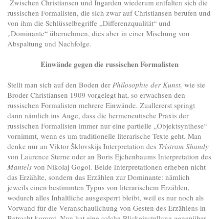
Zwischen Christiansen und Ingarden wiederum entfalten sich die
russischen Formalisten, die sich zwar auf Christiansen berufen und
von ihm die Schlüsselbegriffe „Differenzqualität“ und
„Dominante“ übernehmen, dies aber in einer Mischung von
Abspaltung und Nachfolge.
Einwände gegen die russischen Formalisten
Stellt man sich auf den Boden der
Philosophie der Kunst,
wie sie
Broder Christiansen 1909 vorgelegt hat, so erwachsen den
russischen Formalisten mehrere Einwände. Zuallererst springt
dann nämlich ins Auge, dass die hermeneutische Praxis der
russischen Formalisten immer nur eine partielle „Objektsynthese“
vornimmt, wenn es um traditionelle literarische Texte geht. Man
denke nur an Viktor Šklovskijs Interpretation des
Tristram Shandy
von Laurence Sterne oder an Boris Ejchenbaums Interpretation des
Mantels
von Nikolaj Gogol. Beide Interpretationen erheben nicht
das Erzählte, sondern das Erzählen zur Dominante: nämlich
jeweils einen bestimmten Typus von literarischem Erzählen,
wodurch alles Inhaltliche ausgesperrt bleibt, weil es nur noch als
Vorwand für die Veranschaulichung von Gesten des Erzählens in
Betracht kommt. Nun hat eine solche Blickeinstellung gegenüber