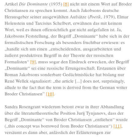
Artikel
Die Dominante
(1935)
[8]
nicht mit einem Wort auf Broder
Christiansen zu sprechen kommt. Auch Jakobsons deutsche
Herausgeber seiner ausgewählten Aufsätze (
Poetik
, 1979), Elmar
Holenstein und Tarcisius Schelbert, erwähnen das mit keinem
Wort, weil es ihnen offensichtlich gar nicht aufgefallen ist. Ja,
Jakobsons Feststellung, der Begriff „Dominante“ habe sich in der
formalistischen Forschung als besonders fruchtbar erwiesen: es
„handle sich um einen „entscheidenden, ausgearbeiteten und
äußerst produktiven Begriff in der Theorie der russischen
Formalisten“
[9]
, muss sogar den Eindruck erwecken, der Begriff
„Dominante“ sei eine russische Errungenschaft. Erstaunen über
Roman Jakobsons sonderbare Gedächtnislücke hat bislang nur
René Wellek signalisiert: „the article [...] does not, surprisingly,
allude to the fact that the term is derived from the German writer
Broder Christiansen”
[10]
.
Sandra Rosengrant wiederum betont zwar in ihrer Abhandlung
über die literaturtheoretische Position Jurij Tynjanovs, dass der
Begriff „Dominante“ von Broder Christiansen „entliehen“ wurde
(„this concept was borrowed from Broder Christiansen“)
[11]
,
versäumt es dann aber, anlässlich der Erläuterungen zur