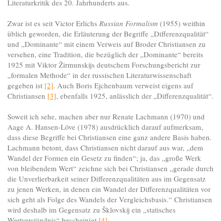
Literaturkritik des 20. Jahrhunderts aus.
Zwar ist es seit Victor Erlichs
Russian Formalism
(1955) weithin
üblich geworden, die Erläuterung der Begriffe „Differenzqualität“
und „Dominante“ mit einem Verweis auf Broder Christiansen zu
versehen, eine Tradition, die bezüglich der „Dominante“ bereits
1925 mit Viktor Žirmunskijs deutschem Forschungsbericht zur
„formalen Methode“ in der russischen Literaturwissenschaft
gegeben ist
[2]
. Auch Boris Ejchenbaum verweist eigens auf
Christiansen
[3]
, ebenfalls 1925, anlässlich der „Differenzqualität“.
Soweit ich sehe, machen aber nur Renate Lachmann (1970) und
Aage A. Hansen-Löve (1978) ausdrücklich darauf aufmerksam,
dass diese Begriffe bei Christiansen eine ganz andere Basis haben.
Lachmann betont, dass Christiansen nicht darauf aus war, „dem
Wandel der Formen ein Gesetz zu finden“; ja, das „große Werk
von bleibendem Wert“ zeichne sich bei Christiansen „gerade durch
die Unverlierbarkeit seiner Differenzqualitäten aus im Gegensatz
zu jenen Werken, in denen ein Wandel der Differenzqualitäten vor
sich geht als Folge des Wandels der Vergleichsbasis.“ Christiansen
wird deshalb im Gegensatz zu Šklovskij ein „statisches
Wertverständnis“ bescheinigt
[4]
.