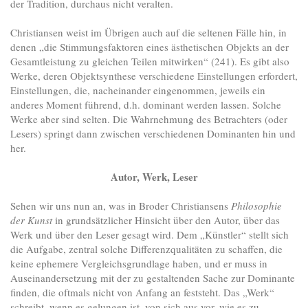
der Tradition, durchaus nicht veralten.
Christiansen weist im Übrigen auch auf die seltenen Fälle hin, in
denen „die Stimmungsfaktoren eines ästhetischen Objekts an der
Gesamtleistung zu gleichen Teilen mitwirken“ (241). Es gibt also
Werke, deren Objektsynthese verschiedene Einstellungen erfordert,
Einstellungen, die, nacheinander eingenommen, jeweils ein
anderes Moment führend, d.h. dominant werden lassen. Solche
Werke aber sind selten. Die Wahrnehmung des Betrachters (oder
Lesers) springt dann zwischen verschiedenen Dominanten hin und
her.
Autor, Werk, Leser
Sehen wir uns nun an, was in Broder Christiansens
Philosophie
der Kunst
in grundsätzlicher Hinsicht über den Autor, über das
Werk und über den Leser gesagt wird. Dem „Künstler“ stellt sich
die Aufgabe, zentral solche Differenzqualitäten zu schaffen, die
keine ephemere Vergleichsgrundlage haben, und er muss in
Auseinandersetzung mit der zu gestaltenden Sache zur Dominante
finden, die oftmals nicht von Anfang an feststeht. Das „Werk“
schreibt, wenn es gelungen ist, von sich aus vor, wie es zu