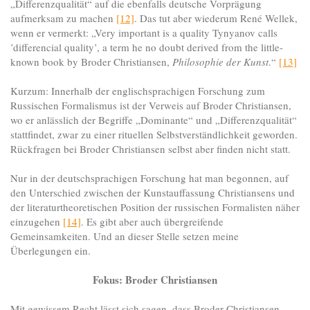
„Differenzqualität“ auf die ebenfalls deutsche Vorprägung
aufmerksam zu machen
[12]
. Das tut aber wiederum René Wellek,
wenn er vermerkt: „Very important is a quality Tynyanov calls
’differencial quality’, a term he no doubt derived from the little-
known book by Broder Christiansen,
Philosophie der Kunst
.“
[13]
Kurzum: Innerhalb der englischsprachigen Forschung zum
Russischen Formalismus ist der Verweis auf Broder Christiansen,
wo er anlässlich der Begriffe „Dominante“ und „Differenzqualität“
stattfindet, zwar zu einer rituellen Selbstverständlichkeit geworden.
Rückfragen bei Broder Christiansen selbst aber finden nicht statt.
Nur in der deutschsprachigen Forschung hat man begonnen, auf
den Unterschied zwischen der Kunstauffassung Christiansens und
der literaturtheoretischen Position der russischen Formalisten näher
einzugehen
[14]
. Es gibt aber auch übergreifende
Gemeinsamkeiten. Und an dieser Stelle setzen meine
Überlegungen ein.
Fokus: Broder Christiansen
Mit gewissem Recht lässt sich sagen, dass Broder Christiansen