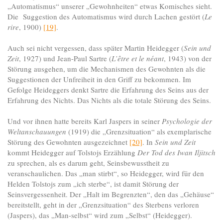
„Automatismus“ unserer „Gewohnheiten“ etwas Komisches sieht.
Die Suggestion des Automatismus wird durch Lachen gestört (
Le
rire
, 1900)
[19]
.
Auch sei nicht vergessen, dass später Martin Heidegger (
Sein und
Zeit
, 1927) und Jean-Paul Sartre (
L’être et le néant
, 1943) von der
Störung ausgehen, um die Mechanismen des Gewohnten als die
Suggestionen der Unfreiheit in den Griff zu bekommen. Im
Gefolge Heideggers denkt Sartre die Erfahrung des Seins aus der
Erfahrung des Nichts. Das Nichts als die totale Störung des Seins.
Und vor ihnen hatte bereits Karl Jaspers in seiner
Psychologie der
Weltanschauungen
(1919) die „Grenzsituation“ als exemplarische
Störung des Gewohnten ausgezeichnet
[20]
. In
Sein und Zeit
kommt Heidegger auf Tolstojs Erzählung
Der Tod des Iwan Iljitsch
zu sprechen, als es darum geht, Seinsbewusstheit zu
veranschaulichen. Das „man stirbt“, so Heidegger, wird für den
Helden Tolstojs zum „ich sterbe“, ist damit Störung der
Seinsvergessenheit. Der „Halt im Begrenzten“, den das „Gehäuse“
bereitstellt, geht in der „Grenzsituation“ des Sterbens verloren
(Jaspers), das „Man-selbst“ wird zum „Selbst“ (Heidegger).