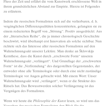
Fluss der Zeit und erfährt die vom Kunstwerk erschlossene Welt in
ihrem grundsätzlichen Abstand zur Empirie. Hierzu ist Folgendes
zu erläutern.
Indem die russischen Formalisten sich auf die verlierbaren, d. h.
vergänglichen Differenzqualitäten konzentrierten, gelangten sie zu
einem reduzierten Begriff von „Störung“. Positiv ausgedrückt: Aus
der „literarischen Reihe“, die ja immer chronologisch Geschichte
beschwört, wird überhaupt erst Innovation als solche sichtbar. Nun
richtete sich das Interesse aller russischen Formalisten auf den
Wahrnehmungsakt unserer Lektüre. Man denke an Šklovskijs
Kernthese, dass die Kunst durch „erschwerte Form“ unseren
Wahrnehmungsakt „verlängert“. Und Grundlage der „erschwerten
Form“ ist die „Verfremdung“ des dargestellten Gegenstandes, der
entweder ohne alle Terminologie oder durch eine nicht zuständige
Terminologie vor Augen gebracht wird. Mit einem Wort: Unser
Wahrnehmungsakt wird „verlängert“, wenn er die Struktur des
Rätsels hat. Das Bewusstwerden solcher Verlängerung ist das
Vergnügen des Formalisten.
Wenn wir heute die
Philosophie der Kunst
lesen, so wird uns das
Vorgehen der russischen Formalisten den Blick für die