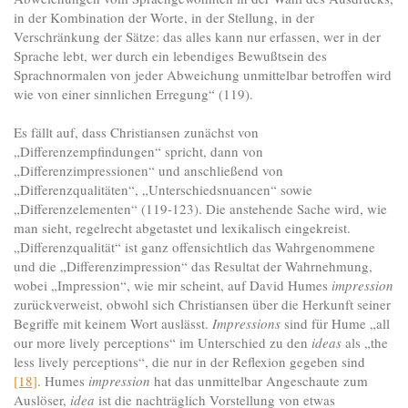
in der Kombination der Worte, in der Stellung, in der
Verschränkung der Sätze: das alles kann nur erfassen, wer in der
Sprache lebt, wer durch ein lebendiges Bewußtsein des
Sprachnormalen von jeder Abweichung unmittelbar betroffen wird
wie von einer sinnlichen Erregung“ (119).
Es fällt auf, dass Christiansen zunächst von
„Differenzempfindungen“ spricht, dann von
„Differenzimpressionen“ und anschließend von
„Differenzqualitäten“, „Unterschiedsnuancen“ sowie
„Differenzelementen“ (119-123). Die anstehende Sache wird, wie
man sieht, regelrecht abgetastet und lexikalisch eingekreist.
„Differenzqualität“ ist ganz offensichtlich das Wahrgenommene
und die „Differenzimpression“ das Resultat der Wahrnehmung,
wobei „Impression“, wie mir scheint, auf David Humes
impression
zurückverweist, obwohl sich Christiansen über die Herkunft seiner
Begriffe mit keinem Wort auslässt.
Impressions
sind für Hume „all
our more lively perceptions“ im Unterschied zu den
ideas
als „the
less lively perceptions“, die nur in der Reflexion gegeben sind
[18]
. Humes
impression
hat das unmittelbar Angeschaute zum
Auslöser,
idea
ist die nachträglich Vorstellung von etwas