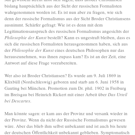
bislang hauptsächlich aus der Sicht der russischen Formalisten
wahrgenommen worden ist. Es ist nun aber zu fragen, wie sich
denn der russische Formalismus aus der Sicht Broder Christiansens
ausnimmt. Schärfer gefragt: Wie ist es denn mit dem
Legitimationsanspruch des russischen Formalismus angesichts der
Philosophie der Kunst
bestellt? Kann es ungestraft bleiben, dass es
sich die russischen Formalisten herausgenommen haben, sich aus
der
Philosophie der Kunst
eines deutschen Philosophen nur das
herauszunehmen, was ihnen zupass kam? Es ist an der Zeit, eine
Antwort auf diese Frage vorzubereiten.
Wer also ist Broder Christiansen? Es wurde am 9. Juli 1869 in
Klixbüll (Nordschleswig) geboren und starb am 6. Juni 1958 in
Gauting bei München. Promotion zum Dr. phil. 1902 in Freiburg
im Breisgau bei Heinrich Rickert mit einer Arbeit über
Das Urteil
bei Descartes
.
Man könnte sagen: er kam aus der Provinz und versank wieder in
der Provinz. Wenn da nicht der Russische Formalismus gewesen
wäre. Aber das blieb ihm selbst unbekannt und ist auch bis heute
der deutschen Öffentlichkeit unbekannt geblieben. Symptomatisch