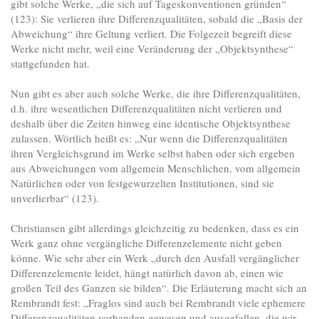
gibt solche Werke, „die sich auf Tageskonventionen gründen“
(123): Sie verlieren ihre Differenzqualitäten, sobald die „Basis der
Abweichung“ ihre Geltung verliert. Die Folgezeit begreift diese
Werke nicht mehr, weil eine Veränderung der „Objektsynthese“
stattgefunden hat.
Nun gibt es aber auch solche Werke, die ihre Differenzqualitäten,
d.h. ihre wesentlichen Differenzqualitäten nicht verlieren und
deshalb über die Zeiten hinweg eine identische Objektsynthese
zulassen. Wörtlich heißt es: „Nur wenn die Differenzqualitäten
ihren Vergleichsgrund im Werke selbst haben oder sich ergeben
aus Abweichungen vom allgemein Menschlichen, vom allgemein
Natürlichen oder von festgewurzelten Institutionen, sind sie
unverlierbar“ (123).
Christiansen gibt allerdings gleichzeitig zu bedenken, dass es ein
Werk ganz ohne vergängliche Differenzelemente nicht geben
könne. Wie sehr aber ein Werk „durch den Ausfall vergänglicher
Differenzelemente leidet, hängt natürlich davon ab, einen wie
großen Teil des Ganzen sie bilden“. Die Erläuterung macht sich an
Rembrandt fest: „Fraglos sind auch bei Rembrandt viele ephemere
Differenzqualitäten vorhanden gewesen und ausgefallen, die wir