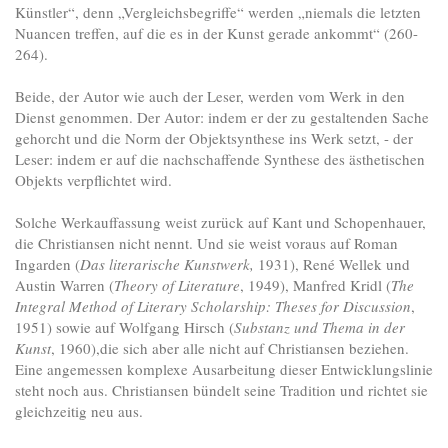
Künstler“, denn „Vergleichsbegriffe“ werden „niemals die letzten
Nuancen treffen, auf die es in der Kunst gerade ankommt“ (260-
264).
Beide, der Autor wie auch der Leser, werden vom Werk in den
Dienst genommen. Der Autor: indem er der zu gestaltenden Sache
gehorcht und die Norm der Objektsynthese ins Werk setzt, - der
Leser: indem er auf die nachschaffende Synthese des ästhetischen
Objekts verpflichtet wird.
Solche Werkauffassung weist zurück auf Kant und Schopenhauer,
die Christiansen nicht nennt. Und sie weist voraus auf Roman
Ingarden (
Das literarische Kunstwerk,
1931), René Wellek und
Austin Warren (
Theory of Literature
, 1949), Manfred Kridl (
The
Integral Method of Literary Scholarship: Theses for Discussion
,
1951) sowie auf Wolfgang Hirsch (
Substanz und Thema in der
Kunst
, 1960),die sich aber alle nicht auf Christiansen beziehen.
Eine angemessen komplexe Ausarbeitung dieser Entwicklungslinie
steht noch aus. Christiansen bündelt seine Tradition und richtet sie
gleichzeitig neu aus.